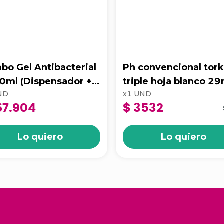
bo Gel Antibacterial
Ph convencional tor
0ml (Dispensador +
triple hoja blanco 2
ND
x
1
UND
ducto) 83100
202019
67.904
$ 3532
Lo quiero
Lo quiero