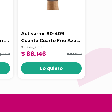
k
Activarmr 80-409
Alphatec
9mt
Guante Cuarto Frio Azul
155 Gua
x
2
PAQUETE
x
2
PAQUE
Talla 9
Verde l
$ 86.146
$ 10.0
$ 3718
$ 97.893
Lo quiero