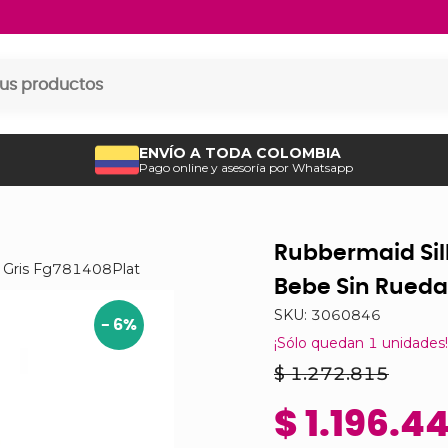
ENVÍO A TODA COLOMBIA
Pago online y asesoría por Whatsapp
Rubbermaid Sil
s Gris Fg781408Plat
Bebe Sin Rueda
SKU:
3060846
-
6
%
¡Sólo quedan
1
unidades!
$ 1.272.815
$ 1.196.4