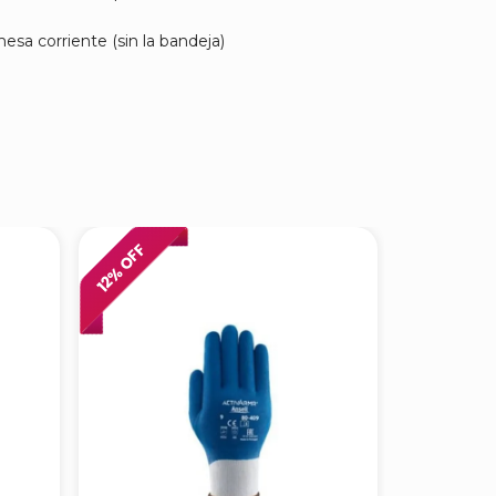
esa corriente (sin la bandeja)
% OFF
% OFF
12
9