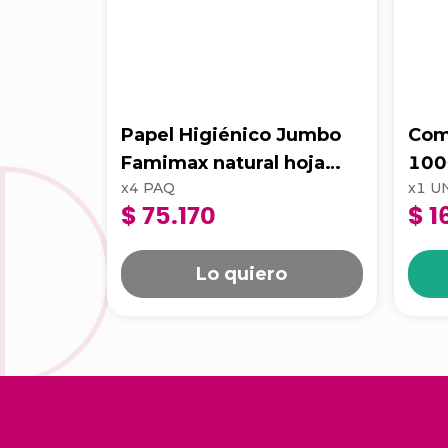
Papel Higiénico Jumbo
Com
Famimax natural hoja
100
x
4
PAQ
x
1
U
triple precortado. 170 m
Pro
$ 75.170
$ 1
71187
Lo quiero