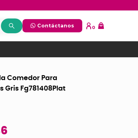
Contáctanos
0
la Comedor Para
s Gris Fg781408Plat
46