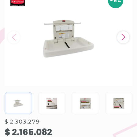
-
6
%
$ 2.303.279
$ 2.165.082