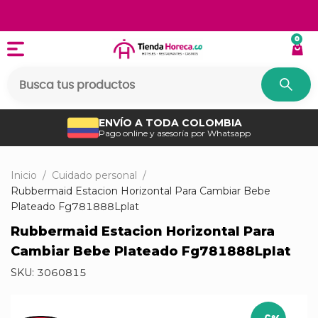
0
ENVÍO A TODA COLOMBIA
Pago online y asesoría por Whatsapp
Inicio
/
Cuidado personal
/
Rubbermaid Estacion Horizontal Para Cambiar Bebe
Plateado Fg781888Lplat
Rubbermaid Estacion Horizontal Para
Cambiar Bebe Plateado Fg781888Lplat
SKU:
3060815