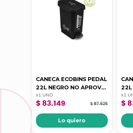
CANECA ECOBINS PEDAL
CAN
22L NEGRO NO APROV
22L ROJO RIESG
x
1
UND
x
1
U
4-1050174
BIO
$ 83.149
$ 8
105
$ 87.525
Lo quiero