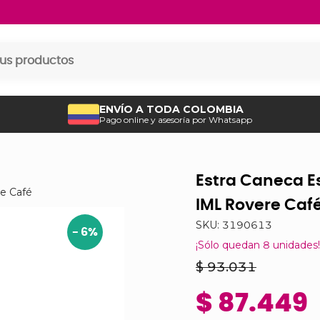
ENVÍO A TODA COLOMBIA
Pago online y asesoría por Whatsapp
Estra Caneca Es
re Café
IML Rovere Caf
SKU:
3190613
-
6
%
¡Sólo quedan
8
unidades!
$ 93.031
$ 87.449