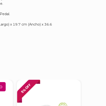
e.
Pedal.
argo) x 19.7 cm (Ancho) x 36.6
% OFF
% OFF
o
5
6