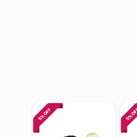
% OFF
% O
5
5