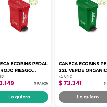
ECA ECOBINS PEDAL
CANECA ECOBINS P
O
22L VERDE ORGANI
ND
x
1
UND
LOGICO APROV 4-
APROV 4-1050172
3.149
$ 73.341
0173
$ 87.525
$ 
Lo quiero
Lo quiero