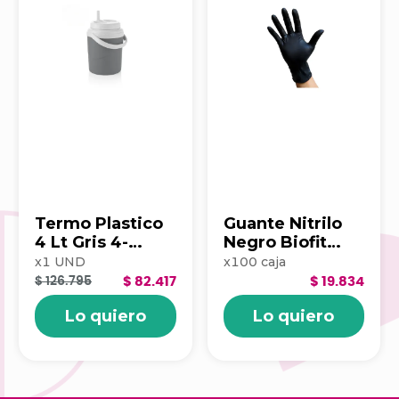
Termo Plastico
Guante Nitrilo
4 Lt Gris 4-
Negro Biofit
1047797
Talla M X100
x
1
UND
x
100
caja
Unds 3011151
$ 126.795
$ 82.417
$ 19.834
Lo quiero
Lo quiero