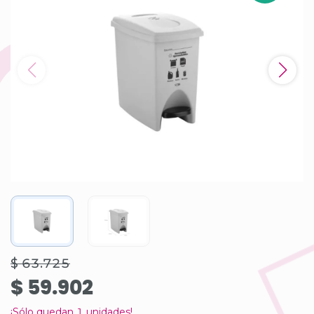
$ 63.725
$ 59.902
¡Sólo quedan
1
unidades!