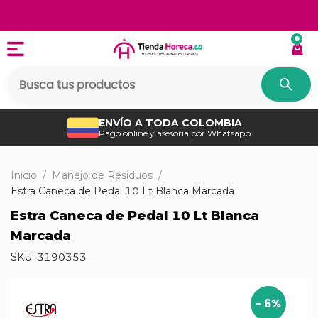
0
ENVÍO A TODA COLOMBIA
Pago online y asesoría por Whatsapp
Inicio
/
Manejo de Residuos
/
Estra Caneca de Pedal 10 Lt Blanca Marcada
Estra Caneca de Pedal 10 Lt Blanca
Marcada
SKU:
3190353
-
6
%