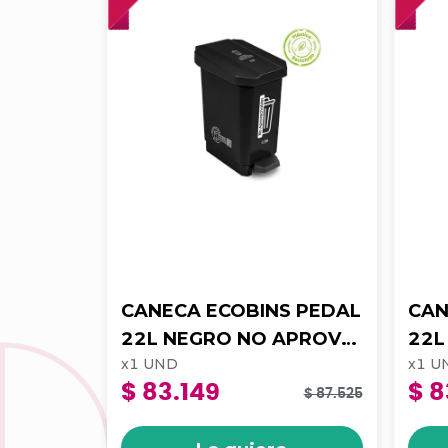
CANECA ECOBINS PEDAL
CAN
22L NEGRO NO APROV
22L ROJO RIESG
x
1
UND
x
1
U
4-1050174
BIO
$ 83.149
$ 8
105
$ 87.525