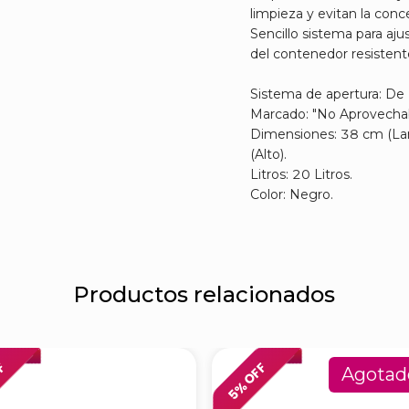
limpieza y evitan la con
Sencillo sistema para ajus
del contenedor resistente
Sistema de apertura: De 
Marcado: "No Aprovechab
Dimensiones: 38 cm (La
(Alto).
Litros: 20 Litros.
Color: Negro.
Productos relacionados
FF
% OFF
Agotad
5