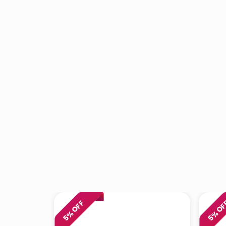
% OFF
% O
5
5