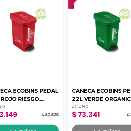
ECA ECOBINS PEDAL
CANECA ECOBINS P
O
22L VERDE ORGANI
ND
x
1
UND
LOGICO APROV 4-
APROV 4-1050172
3.149
$ 73.341
0173
$ 87.525
$ 