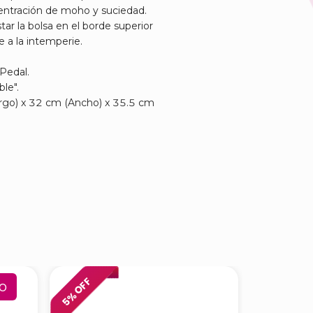
centración de moho y suciedad.
tar la bolsa en el borde superior
 a la intemperie.
Pedal.
le".
rgo) x 32 cm (Ancho) x 35.5 cm
% OFF
% OFF
o
5
6