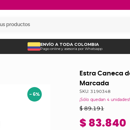
ENVÍO A TODA COLOMBIA
Pago online y asesoría por Whatsapp
Estra Caneca d
Marcada
SKU:
3190348
-
6
%
¡Sólo quedan
4
unidades!
$ 89.191
$ 83.840