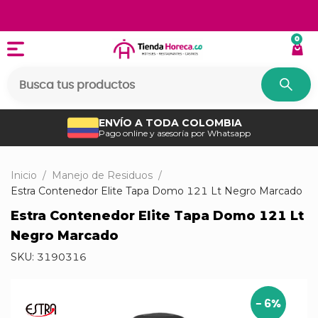
0
ENVÍO A TODA COLOMBIA
Pago online y asesoría por Whatsapp
Inicio
/
Manejo de Residuos
/
Estra Contenedor Elite Tapa Domo 121 Lt Negro Marcado
Estra Contenedor Elite Tapa Domo 121 Lt
Negro Marcado
SKU:
3190316
-
6
%