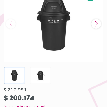
$ 212.951
$ 200.174
¡Sólo quedan
4
unidades!