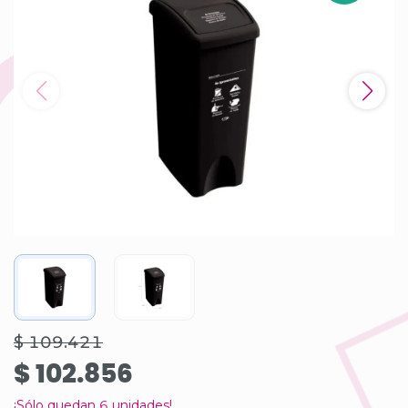
$ 109.421
$ 102.856
¡Sólo quedan
6
unidades!