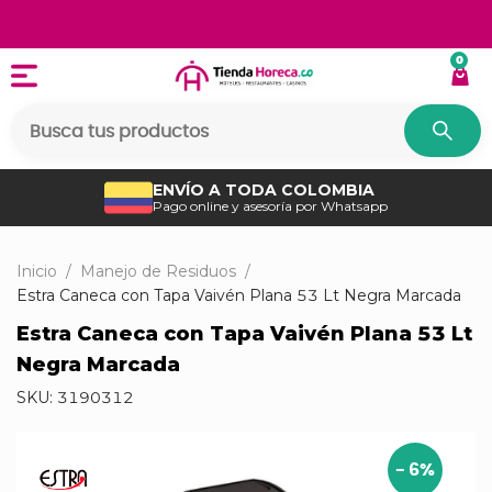
0
ENVÍO A TODA COLOMBIA
Pago online y asesoría por Whatsapp
Inicio
/
Manejo de Residuos
/
Estra Caneca con Tapa Vaivén Plana 53 Lt Negra Marcada
Estra Caneca con Tapa Vaivén Plana 53 Lt
Negra Marcada
SKU:
3190312
-
6
%