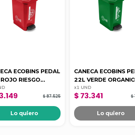
ECA ECOBINS PEDAL
CANECA ECOBINS P
O
22L VERDE ORGANI
ND
x
1
UND
LOGICO APROV 4-
APROV 4-1050172
3.149
$ 73.341
0173
$ 87.525
$ 
Lo quiero
Lo quiero