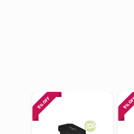
% OFF
% O
5
5