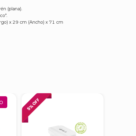
én (plana).
co".
rgo) x 29 cm (Ancho) x 71 cm
% OFF
% OFF
o
5
6