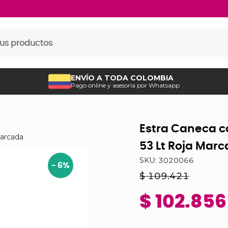
ENVÍO A TODA COLOMBIA
Pago online y asesoría por Whatsapp
Estra Caneca c
Marcada
53 Lt Roja Mar
SKU:
3020066
-
6
%
$ 109.421
$ 102.856