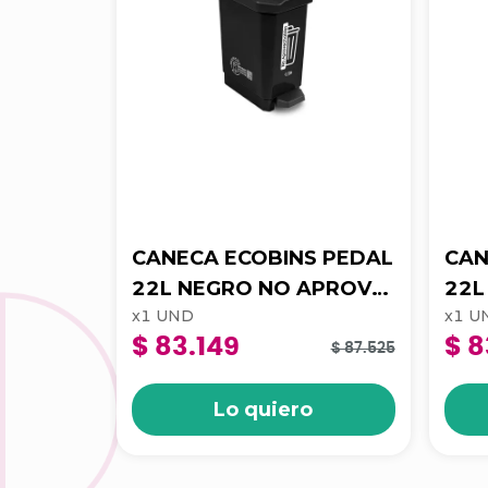
CANECA ECOBINS PEDAL
CAN
22L NEGRO NO APROV
22L ROJO RIESG
x
1
UND
x
1
U
4-1050174
BIO
$ 83.149
$ 8
105
$ 87.525
Lo quiero